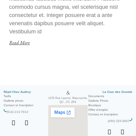
commodo cursus magna, vel scelerisque nisl
consectetur et. Integer posuere erat a ante
venenatis dapibus posuere velit aliquet.
Vestibulum id
Read More
Répit Chez Audrey
&
La Cour des Grands
Tarifs
Documents
1476 Rue Lauzon,
Mascouche,
Gallerie photo
Gallerie Photo
QC,
J7L 2R4
Contact et Inscription
Boutique
Offre d'emploi
(514) 213-7913
Contact et Inscription
(450) 325-0607